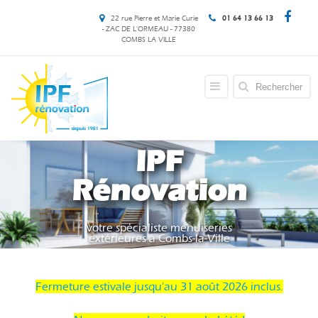
22 rue Pierre et Marie Curie
01 64 13 66 13
- ZAC DE L'ORMEAU - 77380
COMBS LA VILLE
IPF
Rénovation
votre spécialiste menuiseries
extérieures à Combs-la-Ville
Fermeture estivale jusqu'au 31 août 2026 inclus.